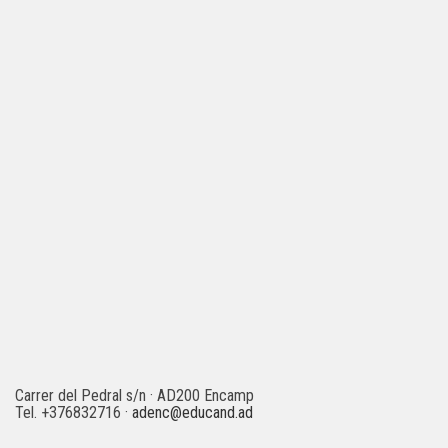
Carrer del Pedral s/n · AD200 Encamp
Tel. +376832716 ·
adenc@educand.ad