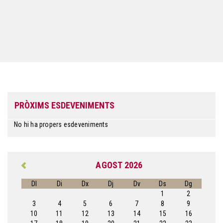
PRÒXIMS ESDEVENIMENTS
No hi ha propers esdeveniments
AGOST 2026
Dl
Di
Dx
Dj
Dv
Ds
Dg
1
2
3
4
5
6
7
8
9
10
11
12
13
14
15
16