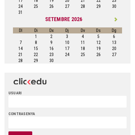
17
18
19
20
21
22
23
24
25
26
27
28
29
30
31
SETEMBRE 2026
Dl
Di
Dx
Dj
Dv
Ds
Dg
1
2
3
4
5
6
7
8
9
10
11
12
13
14
15
16
17
18
19
20
21
22
23
24
25
26
27
28
29
30
USUARI
CONTRASENYA